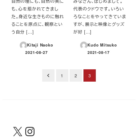
自然の理にも、自然の美に
みなさん、はじめまして。
も、心を惹かれてきまし
代表のクドウです。いろい
た。身近な生きものに触れ
ろなことをやってきていま
ることを原点に、観察とい
すが、展示と映像とグッズ
う自分 […]
が好 […]
Kitaji Naoko
Kudo Mitsuko
2021-08-27
2021-08-17
投稿日
投稿日
投
1
2
3
稿
の
ペ
ー
X
Instagram