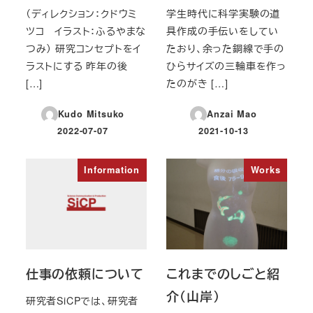
（ディレクション：クドウミ
学生時代に科学実験の道
ツコ イラスト：ふるやまな
具作成の手伝いをしてい
つみ） 研究コンセプトをイ
たおり、余った銅線で手の
ラストにする 昨年の後
ひらサイズの三輪車を作っ
[…]
たのがき […]
Kudo Mitsuko
Anzai Mao
2022-07-07
2021-10-13
投稿日
投稿日
Information
Works
仕事の依頼について
これまでのしごと紹
介（山岸）
研究者SiCPでは、研究者