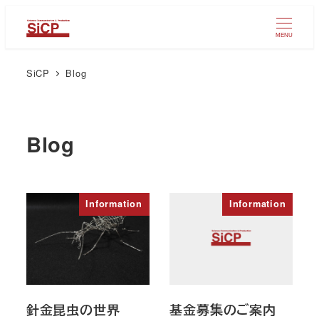
メ
イ
MENU
ン
SiCP
Blog
コ
ン
テ
ン
Blog
ツ
へ
移
Information
Information
動
針金昆虫の世界
基金募集のご案内